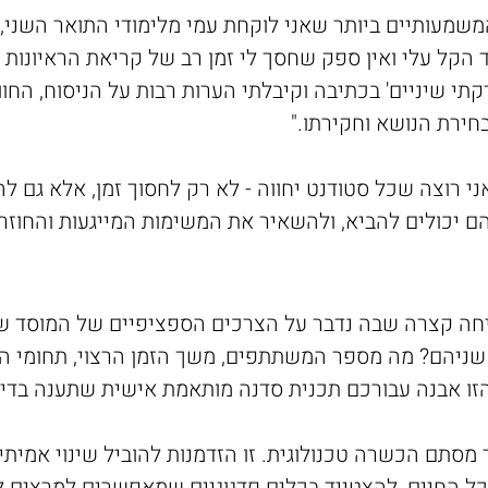
שמעותיים ביותר שאני לוקחת עמי מלימודי התואר השני,"
קל עלי ואין ספק שחסך לי זמן רב של קריאת הראיונות וא
י שיניים' בכתיבה וקיבלתי הערות רבות על הניסוח, הח
ירת הנושא וחקירתו."
י רוצה שכל סטודנט יחווה - לא רק לחסוך זמן, אלא גם ל
ם יכולים להביא, ולהשאיר את המשימות המייגעות והחוזרו
שיחה קצרה שבה נדבר על הצרכים הספציפיים של המוסד ש
 שניהם? מה מספר המשתתפים, משך הזמן הרצוי, תחומי הד
זו אבנה עבורכם תכנית סדנה מותאמת אישית שתענה בדי
 מסתם הכשרה טכנולוגית. זו הזדמנות להוביל שינוי אמית
ל החיים, להצטייד בכלים פדגוגיים שמאפשרים למרצים לנו