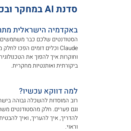
סדנת AI במחקר ובכתיבה אקדמית – הזדמנות ייחודית למוסדות אקדמיים
באקדמיה הישראלית מתרחש
Claude וכלים דומים הפכו ל
וחוקרות איך להפוך את הטכנולוגי
ביקורתית ואותנטיות מחקרית.​
למה דווקא עכשיו?
וגם פערים. חלק מהסטודנטים משת
להדריך, איך להעריך, ואיך להבטי
וראוי.